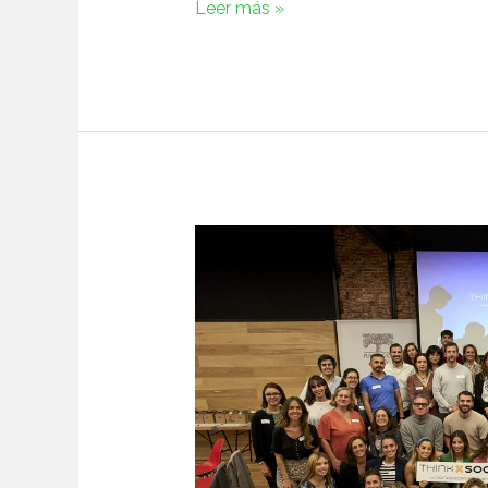
Leer más »
Así
fue
ThinkXSocial