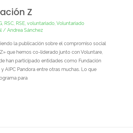
ración Z
G
,
RSC
,
RSE
,
voluntariado
,
Voluntariado
l
/
Andrea Sánchez
endo la publicación sobre el compromiso social
 Z» que hemos co-liderado junto con Voluntare,
de han participado entidades como Fundación
y AIPC Pandora entre otras muchas. Lo que
rograma para