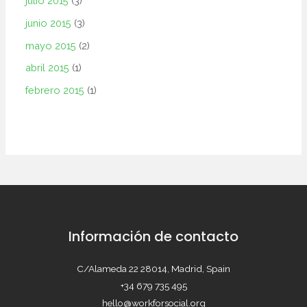
julio 2015
(3)
junio 2015
(3)
mayo 2015
(2)
abril 2015
(1)
febrero 2015
(1)
Información de contacto
C/Alameda 22 28014, Madrid, Spain
+34 679 735 495
hello@workforsocial.org