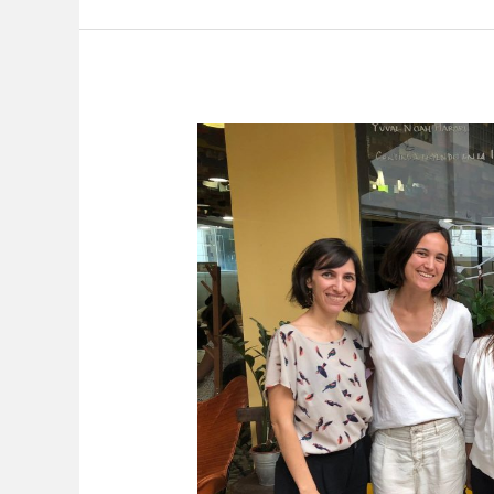
Cierre
Segunda
Edición
«Senda»