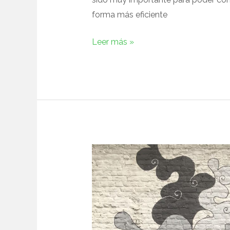
forma más eficiente
Leer más »
Viajamos
a
Bruselas
para
dar
comienzo