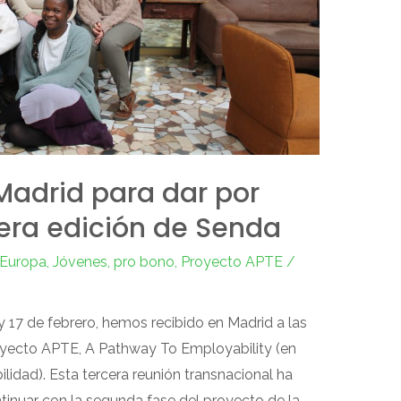
Madrid para dar por
era edición de Senda
Europa
,
Jóvenes
,
pro bono
,
Proyecto APTE
/
 y 17 de febrero, hemos recibido en Madrid a las
oyecto APTE, A Pathway To Employability (en
lidad). Esta tercera reunión transnacional ha
inuar con la segunda fase del proyecto de la