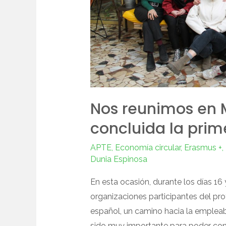
la
primera
edición
de
Senda
Nos reunimos en 
concluida la prim
APTE
,
Economía circular
,
Erasmus +
,
Dunia Espinosa
En esta ocasión, durante los días 16
organizaciones participantes del pr
español, un camino hacia la empleabi
sido muy importante para poder cont