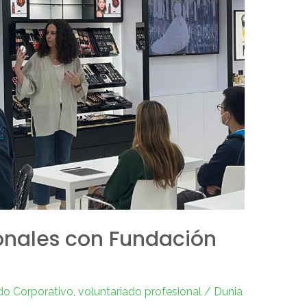
onales con Fundación
do Corporativo
,
voluntariado profesional
/
Dunia