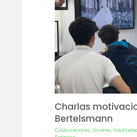
motivacionales
con
Fundación
Bertelsmann
Charlas motivaci
Bertelsmann
Colaboraciones
,
Jóvenes
,
Voluntaria