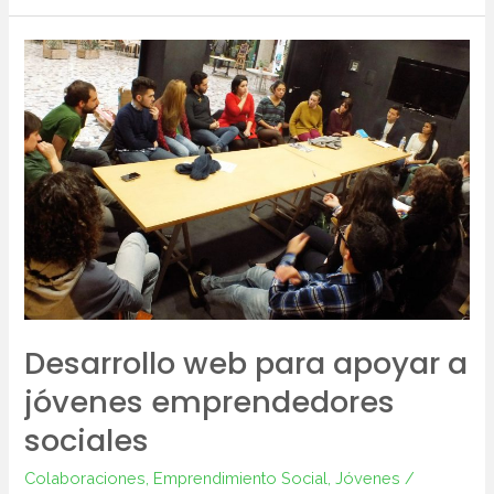
Desarrollo
web
para
apoyar
a
jóvenes
emprendedores
sociales
Desarrollo web para apoyar a
jóvenes emprendedores
sociales
Colaboraciones
,
Emprendimiento Social
,
Jóvenes
/