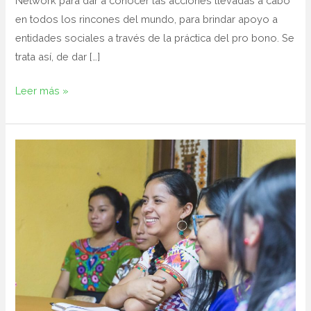
Network para dar a conocer las acciones llevadas a cabo
en todos los rincones del mundo, para brindar apoyo a
entidades sociales a través de la práctica del pro bono. Se
trata así, de dar […]
Leer más »
Maratón
Pro
Bono
corporativo:
sesiones
de
trabajo
para
Fundación