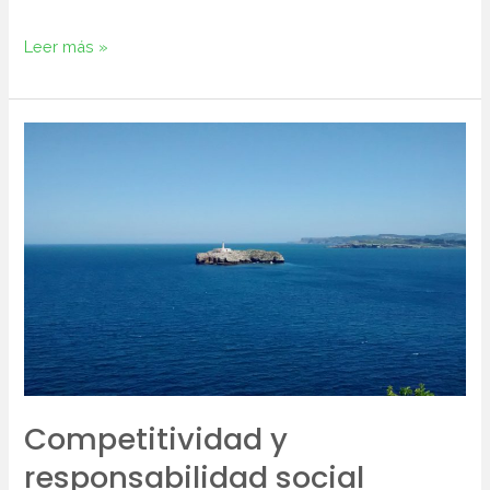
Leer más »
Competitividad
y
responsabilidad
social
Competitividad y
responsabilidad social